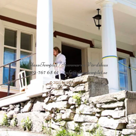
GlassTemplet /Sommarro Värdshus
019-767 65 61
info@glasstemplet.se
© 2021 by Glasstemplet.