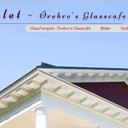
let -
Örebro's Glasscafe
GlassTemplet - Örebro's Glasscafé
Bilder
Tac