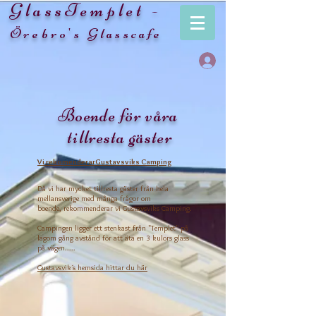
GlassTemplet -
Örebro's Glasscafe
Boende för våra
tillresta gäster
Vi rekomenderarGustavsviks
Camping
Då vi har mycket
tillresta
gäster från hela
mellansverige med många frågor om
boende,
rekommenderar
vi Gustavsviks Camping.
Campingen ligger ett stenkast från "Templet" på
lagom gång
avstånd
för att äta en 3 kulors glass
på vägen.....
Gustavsvik´s hemsida hittar du här