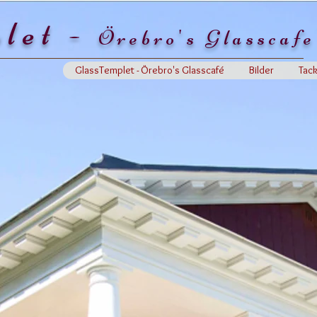
let -
Örebro's Glasscafe
GlassTemplet - Örebro's Glasscafé
Bilder
Tac