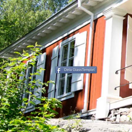
Dela GlassTemplet