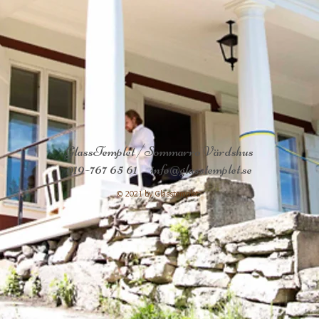
GlassTemplet /Sommarro Värdshus
019-767 65 61
info@glasstemplet.se
© 2021 by Glasstemplet.